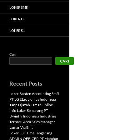
LOKER SMK
LOKER D3
LOKER S1
Cari
CARI
Recent Posts
Loker Banten Accounting Staff
PT LG ELectronics Indonesia
Tanpa Ijazah Lamar Online
Info Loker Semarang PT
Uwinfly Indonesia Industries
Terbaru Area Sales Manager
Lamar Via Email
Loker Full Time Tangerang
ADMIN OFFICER PT Matahari