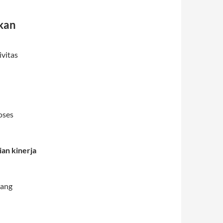
kan
vitas
oses
ian kinerja
ang