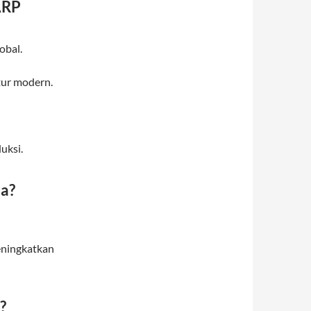
ARP
obal.
ur modern.
uksi.
ja?
eningkatkan
?