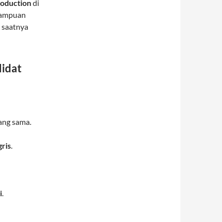
roduction
di
emampuan
 saatnya
didat
yang sama.
gris
.
i
.