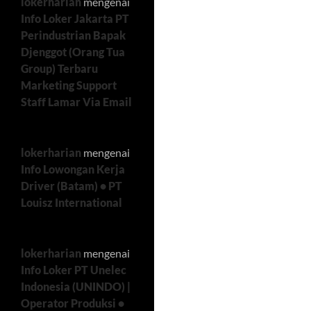
lokerharian
mengenai
Info Loker Jakarta PT
Perindustrian Bapak
Djenggot (Orang Tua
Group) Terbaru
Marketing Support
Staff Lamar Via Email
lokerharian
mengenai
Info Lowongan Kerja
Driver (Batam) • PT
Louisz International
lokerharian
mengenai
Info Loker PT Unelec
Indonesia (UNINDO) |
Operator Produksi •