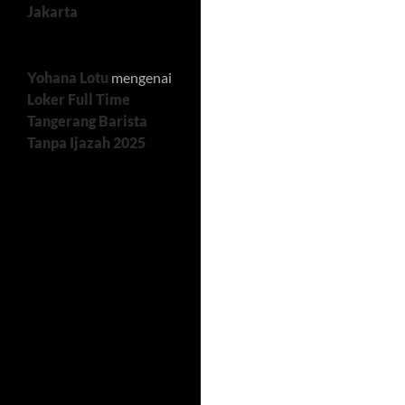
Jakarta
Yohana Lotu
mengenai
Loker Full Time
Tangerang Barista
Tanpa Ijazah 2025