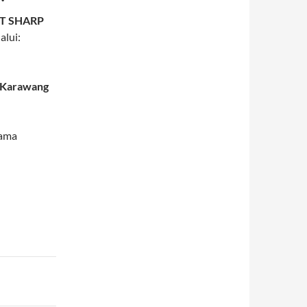
T SHARP
alui:
– Karawang
sama