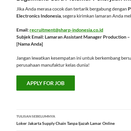
Jika Anda merasa cocok dan tertarik bergabung dengan
P
Electronics Indonesia
, segera kirimkan lamaran Anda mel
Email:
recruitment@sharp-indonesia.co.id
Subjek Email: Lamaran Assistant Manager Production 
[Nama Anda]
Jangan lewatkan kesempatan ini untuk berkembang ber
perusahaan manufaktur kelas dunia!
Navigasi
TULISAN SEBELUMNYA
Tulisan
Loker Jakarta Supply Chain Tanpa Ijazah Lamar Online