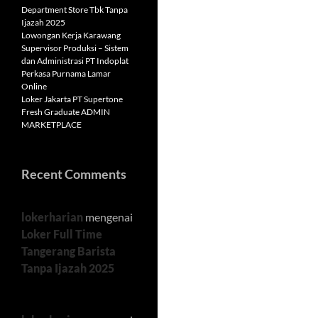
Department Store Tbk Tanpa
Ijazah 2025
Lowongan Kerja Karawang
Supervisor Produksi – Sistem
dan Administrasi PT Indoplat
Perkasa Purnama Lamar
Online
Loker Jakarta PT Supertone
Fresh Graduate ADMIN
MARKETPLACE
Recent Comments
lokerharian
mengenai
Loker Full Time
Tangerang Barista
Tanpa Ijazah 2025