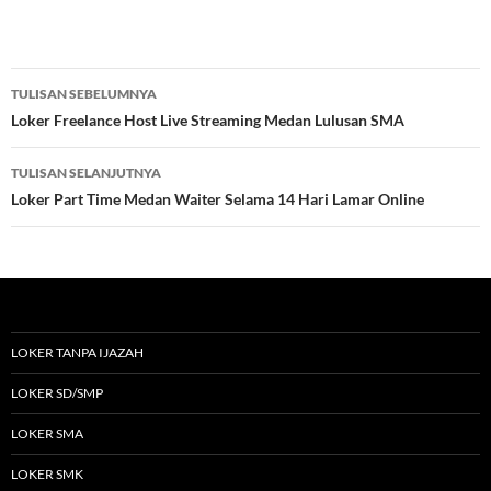
Navigasi
TULISAN SEBELUMNYA
Tulisan
Loker Freelance Host Live Streaming Medan Lulusan SMA
TULISAN SELANJUTNYA
Loker Part Time Medan Waiter Selama 14 Hari Lamar Online
LOKER TANPA IJAZAH
LOKER SD/SMP
LOKER SMA
LOKER SMK