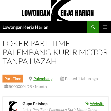
Langsung
ke
isi
Cari
Lowongan Kerja Harian
MENU
UTAMA
LOKER PART TIME
PALEMBANG KURIR MOTOR
TANPA IJAZAH
Part Time
Palembang
Posted 1 tahun ago
5000000 IDR / Month
Gupo Petshop
Website
Loker Part Time Palembang Kurir Motor Tanpa