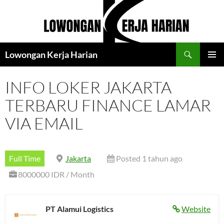
Langsung
ke
isi
Cari
Lowongan Kerja Harian
MENU
UTAMA
INFO LOKER JAKARTA
TERBARU FINANCE LAMAR
VIA EMAIL
Full Time
Jakarta
Posted 1 tahun ago
8000000 IDR / Month
PT Alamui Logistics
Website