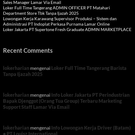
Sales Manager Lamar Via Email
Loker Full Time Tangerang ADMIN OFFICER PT Matahari
Department Store Tbk Tanpa Ijazah 2025
Lowongan Kerja Karawang Supervisor Produksi – Sistem dan
Administrasi PT Indoplat Perkasa Purnama Lamar Online
Loker Jakarta PT Supertone Fresh Graduate ADMIN MARKETPLACE
Recent Comments
lokerharian
mengenai
Loker Full Time Tangerang Barista
Tanpa Ijazah 2025
lokerharian
mengenai
Info Loker Jakarta PT Perindustrian
Bapak Djenggot (Orang Tua Group) Terbaru Marketing
Support Staff Lamar Via Email
lokerharian
mengenai
Info Lowongan Kerja Driver (Batam)
• PT Louisz International