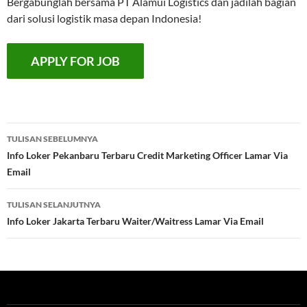
Bergabunglah bersama PT Alamui Logistics dan jadilah bagian
dari solusi logistik masa depan Indonesia!
Navigasi
TULISAN SEBELUMNYA
Tulisan
Info Loker Pekanbaru Terbaru Credit Marketing Officer Lamar Via
Email
TULISAN SELANJUTNYA
Info Loker Jakarta Terbaru Waiter/Waitress Lamar Via Email