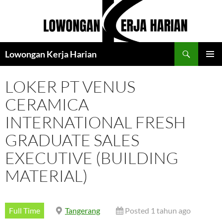
Langsung
ke
isi
Cari
Lowongan Kerja Harian
MENU
UTAMA
LOKER PT VENUS
CERAMICA
INTERNATIONAL FRESH
GRADUATE SALES
EXECUTIVE (BUILDING
MATERIAL)
Full Time
Tangerang
Posted 1 tahun ago