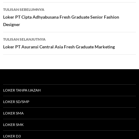
Navigasi
TULISAN SEBELUMNYA
Tulisan
Loker PT Cipta Adhyabusana Fresh Graduate Senior Fashion
Designer
TULISAN SELANJUTNYA
Loker PT Asuransi Central Asia Fresh Graduate Marketing
LOKER TANPA IJAZAH
LOKER SD/SMP
LOKER SMA
LOKER SMK
LOKER D3