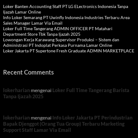
Loker Banten Accounting Staff PT LG ELectronics Indonesia Tanpa
Ijazah Lamar Online
Info Loker Semarang PT Uwinfly Indonesia Industries Terbaru Area
Sales Manager Lamar Via Email
Loker Full Time Tangerang ADMIN OFFICER PT Matahari
Department Store Tbk Tanpa Ijazah 2025
Lowongan Kerja Karawang Supervisor Produksi – Sistem dan
Administrasi PT Indoplat Perkasa Purnama Lamar Online
Loker Jakarta PT Supertone Fresh Graduate ADMIN MARKETPLACE
Recent Comments
lokerharian
mengenai
Loker Full Time Tangerang Barista
Tanpa Ijazah 2025
lokerharian
mengenai
Info Loker Jakarta PT Perindustrian
Bapak Djenggot (Orang Tua Group) Terbaru Marketing
Support Staff Lamar Via Email