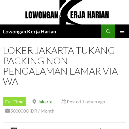
Langsung
ke
isi
Cari
Lowongan Kerja Harian
MENU
UTAMA
LOKER JAKARTA TUKANG
PACKING NON
PENGALAMAN LAMAR VIA
WA
Full Time
Jakarta
Posted 1 tahun ago
5000000 IDR / Month