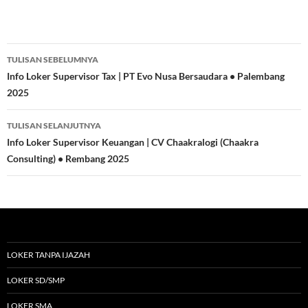
Navigasi
TULISAN SEBELUMNYA
Tulisan
Info Loker Supervisor Tax | PT Evo Nusa Bersaudara • Palembang
2025
TULISAN SELANJUTNYA
Info Loker Supervisor Keuangan | CV Chaakralogi (Chaakra
Consulting) • Rembang 2025
LOKER TANPA IJAZAH
LOKER SD/SMP
LOKER SMA