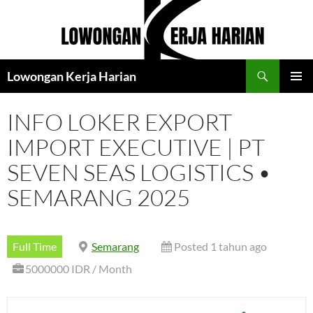
Langsung
ke
isi
Cari
Lowongan Kerja Harian
MENU
UTAMA
INFO LOKER EXPORT
IMPORT EXECUTIVE | PT
SEVEN SEAS LOGISTICS •
SEMARANG 2025
Full Time
Semarang
Posted 1 tahun ago
5000000 IDR / Month