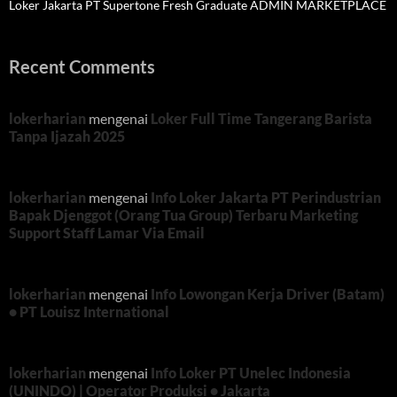
Loker Jakarta PT Supertone Fresh Graduate ADMIN MARKETPLACE
Recent Comments
lokerharian
mengenai
Loker Full Time Tangerang Barista
Tanpa Ijazah 2025
lokerharian
mengenai
Info Loker Jakarta PT Perindustrian
Bapak Djenggot (Orang Tua Group) Terbaru Marketing
Support Staff Lamar Via Email
lokerharian
mengenai
Info Lowongan Kerja Driver (Batam)
• PT Louisz International
lokerharian
mengenai
Info Loker PT Unelec Indonesia
(UNINDO) | Operator Produksi • Jakarta