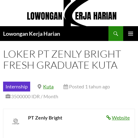
Langsung
ke
isi
Cari
Lowongan Kerja Harian
MENU
UTAMA
LOKER PT ZENLY BRIGHT
FRESH GRADUATE KUTA
Internship
Kuta
Posted 1 tahun ago
3500000 IDR / Month
PT Zenly Bright
Website