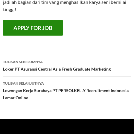
jadilah bagian dari tim yang menghasilkan karya seni bernilai
tinggi!
Navigasi
TULISAN SEBELUMNYA
Tulisan
Loker PT Asuransi Central Asia Fresh Graduate Marketing
TULISAN SELANJUTNYA
Lowongan Kerja Surabaya PT PERSOLKELLY Recruitment Indonesia
Lamar Online