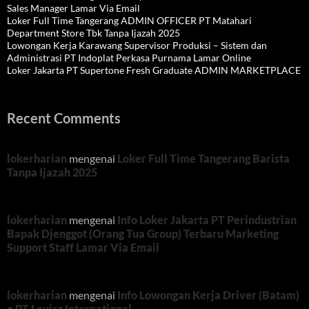
Sales Manager Lamar Via Email
Loker Full Time Tangerang ADMIN OFFICER PT Matahari
Department Store Tbk Tanpa Ijazah 2025
Lowongan Kerja Karawang Supervisor Produksi – Sistem dan
Administrasi PT Indoplat Perkasa Purnama Lamar Online
Loker Jakarta PT Supertone Fresh Graduate ADMIN MARKETPLACE
Recent Comments
lokerharian
mengenai
Loker Full Time Tangerang Barista
Tanpa Ijazah 2025
lokerharian
mengenai
Info Loker Jakarta PT Perindustrian
Bapak Djenggot (Orang Tua Group) Terbaru Marketing
Support Staff Lamar Via Email
lokerharian
mengenai
Info Lowongan Kerja Driver (Batam)
• PT Louisz International