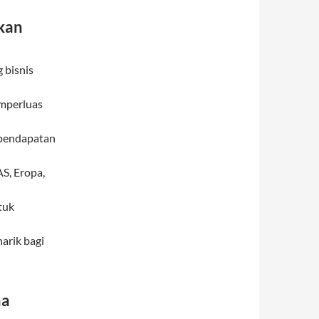
kan
 bisnis
emperluas
 pendapatan
S, Eropa,
tuk
arik bagi
ha