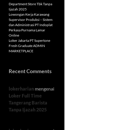
Department Store Tbk Tanpa
Ijazah 2025
Lowongan Kerja Karawang
Supervisor Produksi – Sistem
dan Administrasi PT Indoplat
Perkasa Purnama Lamar
Online
Loker Jakarta PT Supertone
Fresh Graduate ADMIN
MARKETPLACE
Recent Comments
lokerharian
mengenai
Loker Full Time
Tangerang Barista
Tanpa Ijazah 2025