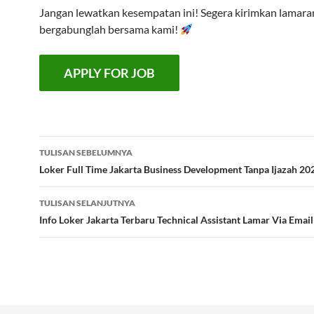
Jangan lewatkan kesempatan ini! Segera kirimkan lamar
bergabunglah bersama kami!
Navigasi
TULISAN SEBELUMNYA
Tulisan
Loker Full Time Jakarta Business Development Tanpa Ijazah 20
TULISAN SELANJUTNYA
Info Loker Jakarta Terbaru Technical Assistant Lamar Via Email