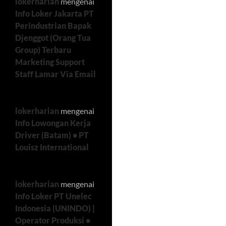
lokerharian
mengenai
Info Loker Jakarta PT
Perindustrian Bapak
Djenggot (Orang Tua
Group) Terbaru
Marketing Support
Staff Lamar Via Email
lokerharian
mengenai
Info Lowongan Kerja
Driver (Batam) • PT
Louisz International
lokerharian
mengenai
Info Loker PT Unelec
Indonesia (UNINDO) |
Operator Produksi •