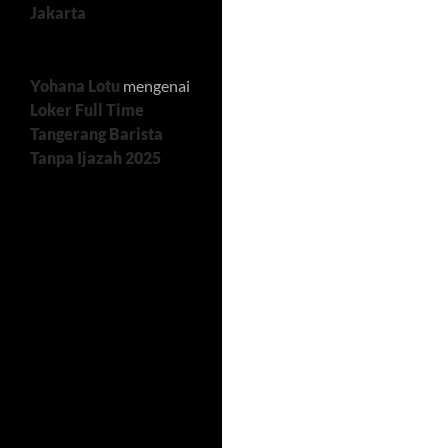
Jakarta
Yohana Lotu
mengenai
Loker Full Time
Tangerang Barista
Tanpa Ijazah 2025