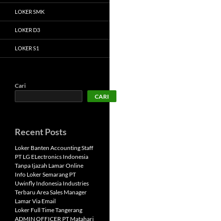
LOKER SMK
LOKER D3
LOKER S1
Cari
CARI
Recent Posts
Loker Banten Accounting Staff
PT LG ELectronics Indonesia
Tanpa Ijazah Lamar Online
Info Loker Semarang PT
Uwinfly Indonesia Industries
Terbaru Area Sales Manager
Lamar Via Email
Loker Full Time Tangerang
ADMIN OFFICER PT Matahari