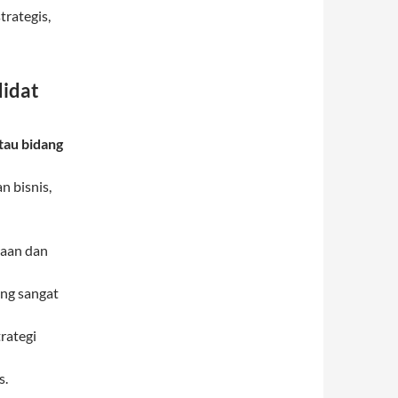
rategis,
didat
tau bidang
 bisnis,
raan dan
ang sangat
rategi
s.