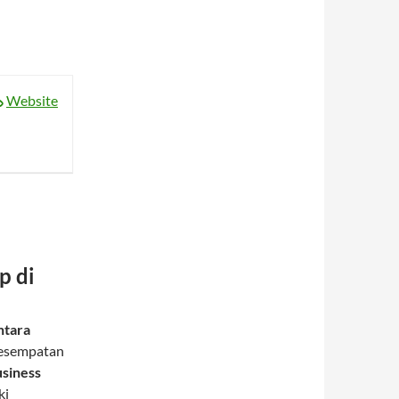
Website
p di
ntara
kesempatan
usiness
ki