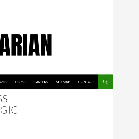
AMS
TERMS
CAREERS
SITEMAP
CONTACT
SS
GIC