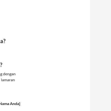
ja?
?
ng dengan
n lamaran
[Nama Anda]