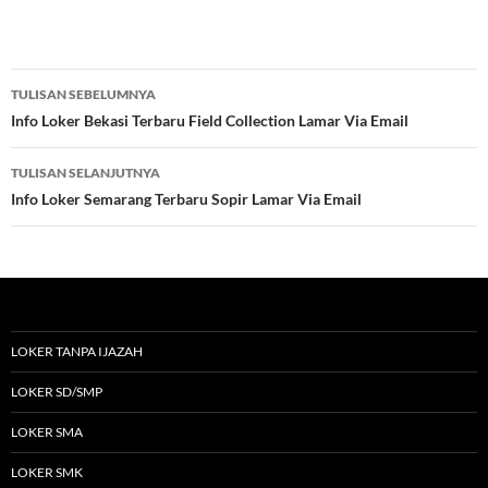
Navigasi
TULISAN SEBELUMNYA
Tulisan
Info Loker Bekasi Terbaru Field Collection Lamar Via Email
TULISAN SELANJUTNYA
Info Loker Semarang Terbaru Sopir Lamar Via Email
LOKER TANPA IJAZAH
LOKER SD/SMP
LOKER SMA
LOKER SMK