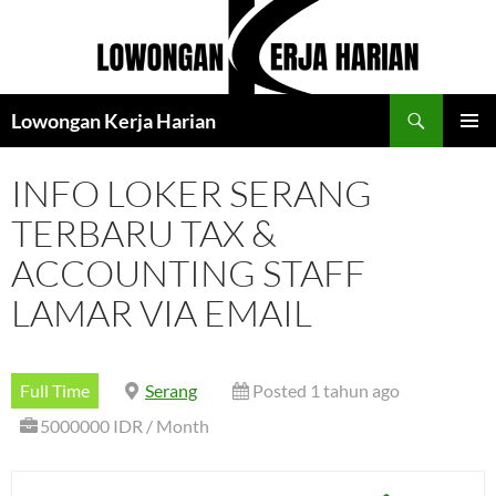
Langsung
ke
isi
Cari
Lowongan Kerja Harian
MENU
UTAMA
INFO LOKER SERANG
TERBARU TAX &
ACCOUNTING STAFF
LAMAR VIA EMAIL
Full Time
Serang
Posted 1 tahun ago
5000000 IDR / Month