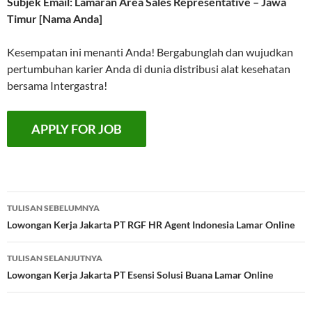
Subjek Email: Lamaran Area Sales Representative – Jawa
Timur [Nama Anda]
Kesempatan ini menanti Anda! Bergabunglah dan wujudkan
pertumbuhan karier Anda di dunia distribusi alat kesehatan
bersama Intergastra!
Navigasi
TULISAN SEBELUMNYA
Tulisan
Lowongan Kerja Jakarta PT RGF HR Agent Indonesia Lamar Online
TULISAN SELANJUTNYA
Lowongan Kerja Jakarta PT Esensi Solusi Buana Lamar Online