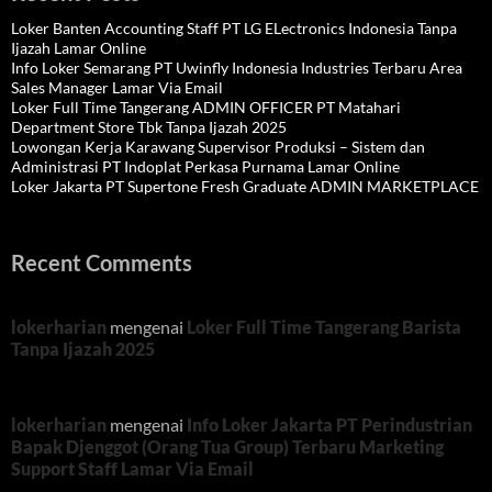
Loker Banten Accounting Staff PT LG ELectronics Indonesia Tanpa
Ijazah Lamar Online
Info Loker Semarang PT Uwinfly Indonesia Industries Terbaru Area
Sales Manager Lamar Via Email
Loker Full Time Tangerang ADMIN OFFICER PT Matahari
Department Store Tbk Tanpa Ijazah 2025
Lowongan Kerja Karawang Supervisor Produksi – Sistem dan
Administrasi PT Indoplat Perkasa Purnama Lamar Online
Loker Jakarta PT Supertone Fresh Graduate ADMIN MARKETPLACE
Recent Comments
lokerharian
mengenai
Loker Full Time Tangerang Barista
Tanpa Ijazah 2025
lokerharian
mengenai
Info Loker Jakarta PT Perindustrian
Bapak Djenggot (Orang Tua Group) Terbaru Marketing
Support Staff Lamar Via Email