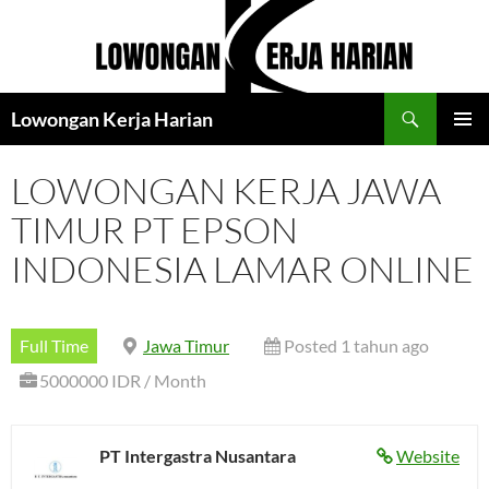
Langsung
ke
isi
Cari
Lowongan Kerja Harian
MENU
UTAMA
LOWONGAN KERJA JAWA
TIMUR PT EPSON
INDONESIA LAMAR ONLINE
Full Time
Jawa Timur
Posted 1 tahun ago
5000000 IDR / Month
PT Intergastra Nusantara
Website