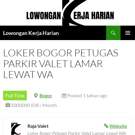
Langsung
ke
isi
Cari
Lowongan Kerja Harian
MENU
UTAMA
LOKER BOGOR PETUGAS
PARKIR VALET LAMAR
LEWAT WA
Full Time
Bogor
Posted 1 tahun ago
5000000 IDR / Month
Raja Valet
Website
Loker Bogor Petugas Parkir Valet Lamar Lewat WA