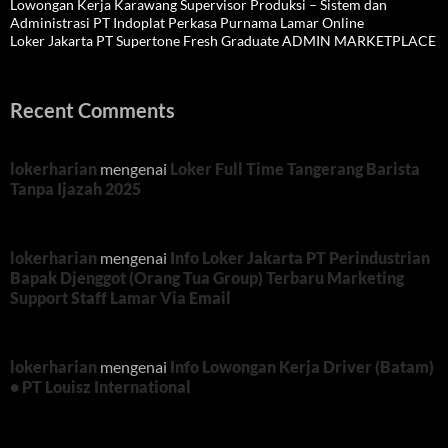
Lowongan Kerja Karawang Supervisor Produksi – Sistem dan
Administrasi PT Indoplat Perkasa Purnama Lamar Online
Loker Jakarta PT Supertone Fresh Graduate ADMIN MARKETPLACE
Recent Comments
lokerharian
mengenai
Loker Full Time Tangerang Barista
Tanpa Ijazah 2025
lokerharian
mengenai
Info Loker Jakarta PT Perindustrian
Bapak Djenggot (Orang Tua Group) Terbaru Marketing
Support Staff Lamar Via Email
lokerharian
mengenai
Info Lowongan Kerja Driver (Batam)
• PT Louisz International