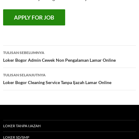
Navigasi
TULISAN SEBELUMNYA
Tulisan
Loker Bogor Admin Cewek Non Pengalaman Lamar Online
TULISAN SELANJUTNYA
Loker Bogor Cleaning Service Tanpa Ijazah Lamar Online
LOKER TANPA IJAZAH
LOKER SD/SMP