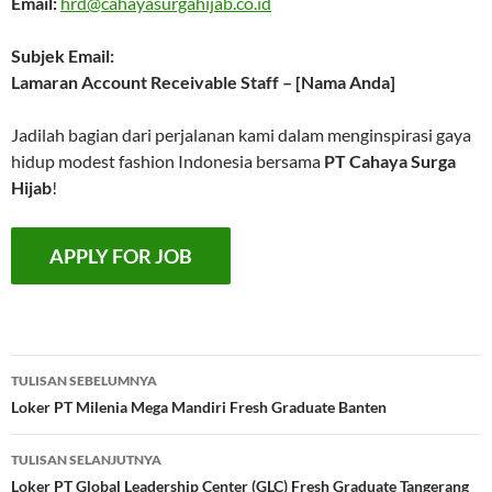
Email:
hrd@cahayasurgahijab.co.id
Subjek Email:
Lamaran Account Receivable Staff – [Nama Anda]
Jadilah bagian dari perjalanan kami dalam menginspirasi gaya
hidup modest fashion Indonesia bersama
PT Cahaya Surga
Hijab
!
Navigasi
TULISAN SEBELUMNYA
Tulisan
Loker PT Milenia Mega Mandiri Fresh Graduate Banten
TULISAN SELANJUTNYA
Loker PT Global Leadership Center (GLC) Fresh Graduate Tangerang