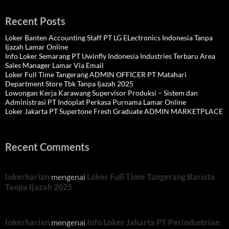
Recent Posts
Loker Banten Accounting Staff PT LG ELectronics Indonesia Tanpa
Ijazah Lamar Online
Info Loker Semarang PT Uwinfly Indonesia Industries Terbaru Area
Sales Manager Lamar Via Email
Loker Full Time Tangerang ADMIN OFFICER PT Matahari
Department Store Tbk Tanpa Ijazah 2025
Lowongan Kerja Karawang Supervisor Produksi – Sistem dan
Administrasi PT Indoplat Perkasa Purnama Lamar Online
Loker Jakarta PT Supertone Fresh Graduate ADMIN MARKETPLACE
Recent Comments
lokerharian
mengenai
Loker Full Time Tangerang Barista
Tanpa Ijazah 2025
lokerharian
mengenai
Info Loker Jakarta PT Perindustrian