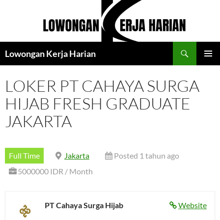
Langsung
ke
isi
Cari
Lowongan Kerja Harian
MENU
UTAMA
LOKER PT CAHAYA SURGA
HIJAB FRESH GRADUATE
JAKARTA
Full Time
Jakarta
Posted 1 tahun ago
5000000 IDR / Month
PT Cahaya Surga Hijab
Website