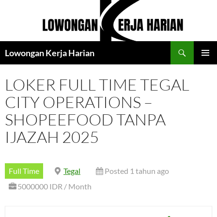
Langsung
ke
isi
Cari
Lowongan Kerja Harian
MENU
UTAMA
LOKER FULL TIME TEGAL
CITY OPERATIONS –
SHOPEEFOOD TANPA
IJAZAH 2025
Full Time
Tegal
Posted 1 tahun ago
5000000 IDR / Month