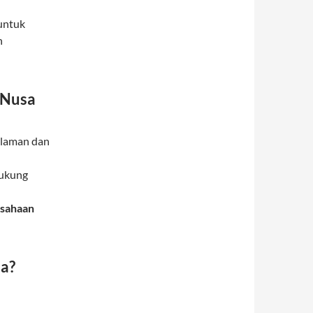
untuk
n
 Nusa
alaman dan
ukung
usahaan
ja?