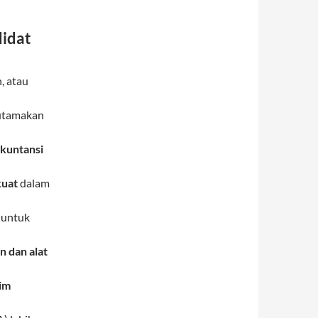
didat
, atau
diutamakan
akuntansi
kuat
dalam
 untuk
 dan alat
im