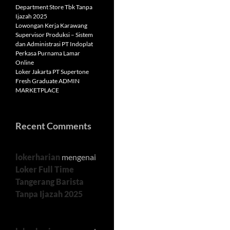
Department Store Tbk Tanpa
Ijazah 2025
Lowongan Kerja Karawang
Supervisor Produksi – Sistem
dan Administrasi PT Indoplat
Perkasa Purnama Lamar
Online
Loker Jakarta PT Supertone
Fresh Graduate ADMIN
MARKETPLACE
Recent Comments
lokerharian
mengenai
Loker Full Time
Tangerang Barista
Tanpa Ijazah 2025