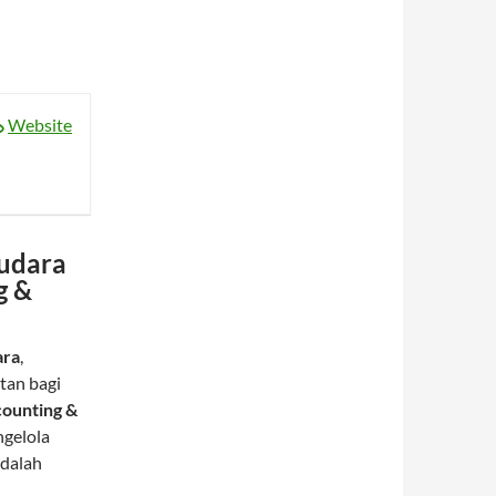
Website
audara
g &
ara
,
tan bagi
ounting &
ngelola
adalah