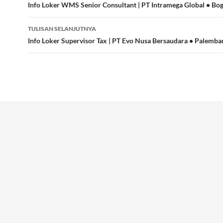
Tulisan
Info Loker WMS Senior Consultant | PT Intramega Global • Bo
TULISAN SELANJUTNYA
Info Loker Supervisor Tax | PT Evo Nusa Bersaudara • Palemb