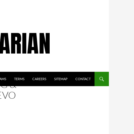
AMS
TERMS
CAREERS
SITEMAP
CONTACT
G &
EVO