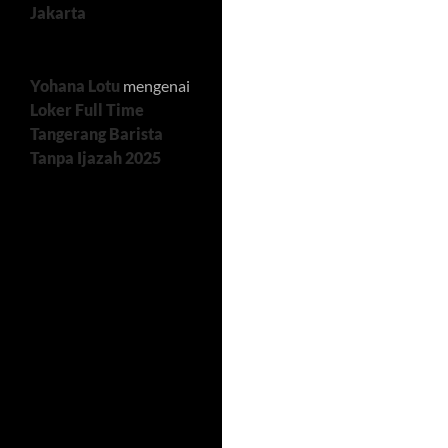
Jakarta
Yohana Lotu
mengenai
Loker Full Time
Tangerang Barista
Tanpa Ijazah 2025