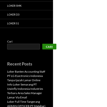
LOKER SMK
LOKER D3
LOKER S1
Cari
CARI
Recent Posts
Loker Banten Accounting Staff
PT LG ELectronics Indonesia
Tanpa Ijazah Lamar Online
Info Loker Semarang PT
Uwinfly Indonesia Industries
Terbaru Area Sales Manager
Lamar Via Email
Loker Full Time Tangerang
ADMIN OFFICER PT Matahari