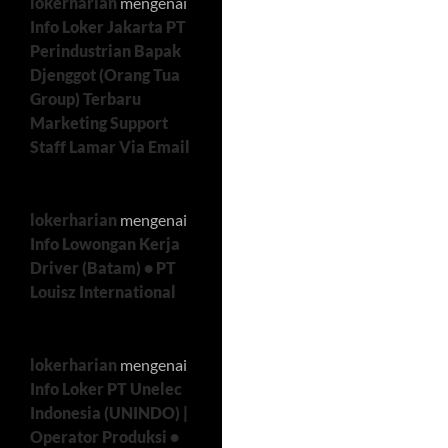
lokerharian
mengenai
Info Loker Jakarta PT
Perindustrian Bapak
Djenggot (Orang Tua
Group) Terbaru
Marketing Support
Staff Lamar Via Email
lokerharian
mengenai
Info Lowongan Kerja
Driver (Batam) • PT
Louisz International
lokerharian
mengenai
Info Loker PT Unelec
Indonesia (UNINDO) |
Operator Produksi •