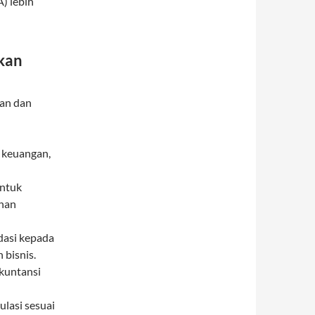
) lebih
kan
an dan
 keuangan,
untuk
uhan
dasi kepada
bisnis.
kuntansi
ulasi sesuai