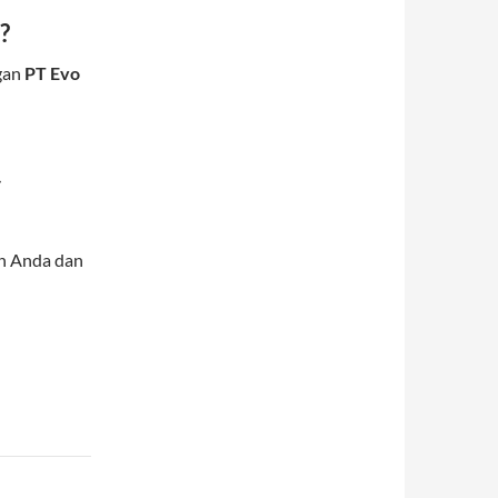
?
ngan
PT Evo
–
an Anda dan