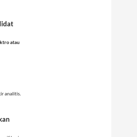
didat
ktro atau
 analitis.
kan