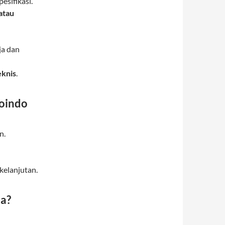
pesifikasi.
atau
ja dan
eknis
.
oindo
n.
kelanjutan.
ja?