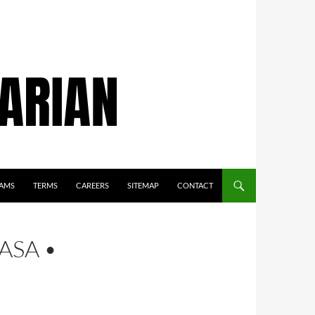
AMS
TERMS
CAREERS
SITEMAP
CONTACT
ASA •