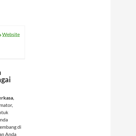
Website
a
gai
erkasa
,
mator,
ntuk
Anda
kembang di
tan Anda