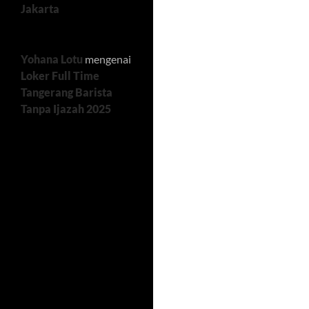
Jakarta
Yohana Lotu
mengenai
Loker Full Time
Tangerang Barista
Tanpa Ijazah 2025