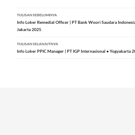
Navigasi
TULISAN SEBELUMNYA
Tulisan
Info Loker Remedial Officer | PT Bank Woori Saudara Indonesi
Jakarta 2025
TULISAN SELANJUTNYA
Info Loker PPIC Manager | PT IGP Internasional • Yogyakarta 