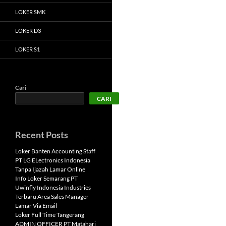
LOKER SMK
LOKER D3
LOKER S1
Cari
CARI
Recent Posts
Loker Banten Accounting Staff
PT LG ELectronics Indonesia
Tanpa Ijazah Lamar Online
Info Loker Semarang PT
Uwinfly Indonesia Industries
Terbaru Area Sales Manager
Lamar Via Email
Loker Full Time Tangerang
ADMIN OFFICER PT Matahari