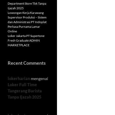
Department Store Tbk Tanpa
Ijazah 2025
Lowongan Kerja Karawang
Supervisor Produksi – Sistem
dan Administrasi PT Indoplat
Perkasa Purnama Lamar
Online
Loker Jakarta PT Supertone
Fresh Graduate ADMIN
MARKETPLACE
Recent Comments
lokerharian
mengenai
Loker Full Time
Tangerang Barista
Tanpa Ijazah 2025