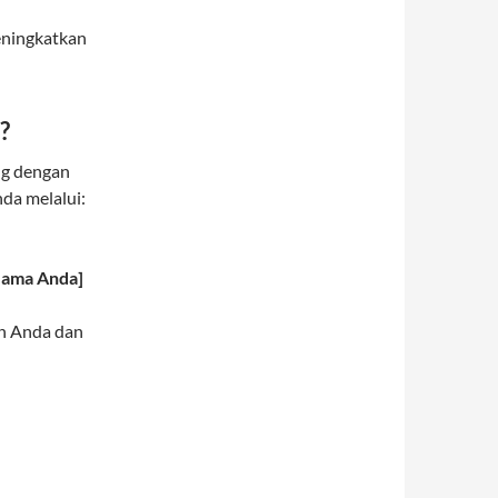
eningkatkan
?
ng dengan
nda melalui:
[Nama Anda]
an Anda dan