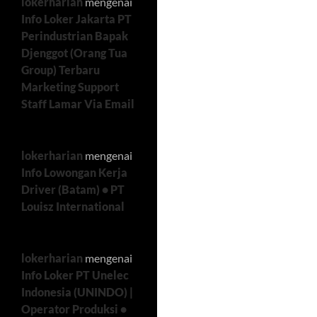
lokerharian
mengenai
Info Loker Jakarta PT
Perindustrian Bapak
Djenggot (Orang Tua
Group) Terbaru
Marketing Support
Staff Lamar Via Email
lokerharian
mengenai
Info Lowongan Kerja
Driver (Batam) • PT
Louisz International
lokerharian
mengenai
Info Loker PT Unelec
Indonesia (UNINDO) |
Operator Produksi •